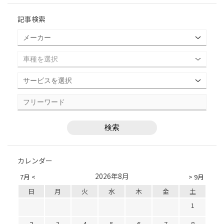
記事検索
カレンダー
2026年8月
7月 <
> 9月
日
月
火
水
木
金
土
1
2
3
4
5
6
7
8