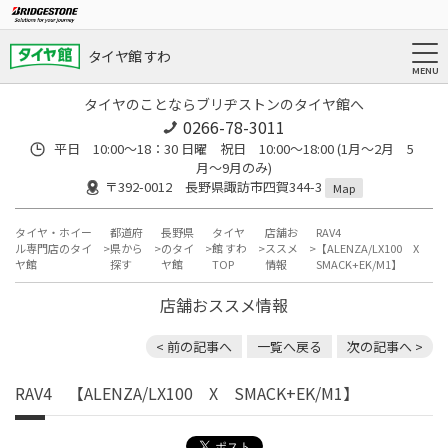
タイヤ館 すわ
タイヤのことならブリヂストンのタイヤ館へ
0266-78-3011
平日 10:00〜18：30 日曜 祝日 10:00〜18:00 (1月〜2月 5
月〜9月のみ)
〒392-0012 長野県諏訪市四賀344-3
Map
タイヤ・ホイー
都道府
長野県
タイヤ
店舗お
RAV4
ル専門店のタイ
県から
のタイ
館 すわ
ススメ
【ALENZA/LX100 X
ヤ館
探す
ヤ館
TOP
情報
SMACK+EK/M1】
店舗おススメ情報
< 前の記事へ
一覧へ戻る
次の記事へ >
RAV4 【ALENZA/LX100 X SMACK+EK/M1】