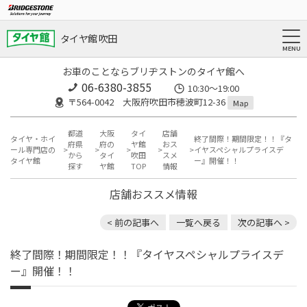
タイヤ館 吹田
お車のことならブリヂストンのタイヤ館へ
06-6380-3855
10:30～19:00
〒564-0042 大阪府吹田市穂波町12-36
Map
都道
大阪
タイ
店舗
タイヤ・ホイ
終了間際！期間限定！！『タ
府県
府の
ヤ館
おス
ール専門店の
イヤスペシャルプライスデ
から
タイ
吹田
スメ
タイヤ館
ー』開催！！
探す
ヤ館
TOP
情報
店舗おススメ情報
< 前の記事へ
一覧へ戻る
次の記事へ >
終了間際！期間限定！！『タイヤスペシャルプライスデ
ー』開催！！