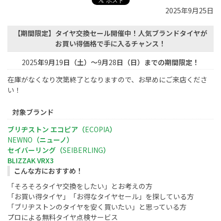
2025年9月25日
【期間限定】タイヤ交換セール開催中！人気ブランドタイヤが
お買い得価格で手に入るチャンス！
2025
年
9
月
19
日（土）～
9
月
28
日（日）までの期間限定！
在庫がなくなり次第終了となりますので、お早めにご来店くださ
い！
対象ブランド
ブリヂストン エコピア（
ECOPIA
）
NEWNO
（ニューノ）
セイバーリング（
SEIBERLING
）
BLIZZAK VRX3
こんな方におすすめ！
「そろそろタイヤ交換をしたい」とお考えの方
「お買い得タイヤ」「お得なタイヤセール」を探している方
「ブリヂストンのタイヤを安く買いたい」と思っている方
プロによる無料タイヤ点検サービス