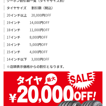
クーポン割引額一覧（タイヤサイズ別）
タイヤサイズ
割引額（税込）
20
インチ以上
20,000
円
OFF
19
インチ
14,000
円
OFF
18
インチ
11,000
円
OFF
17
インチ
8,000
円
OFF
16
インチ
5,000
円
OFF
15
インチ
4,000
円
OFF
14
インチ以下
3,000
円
OFF
※店頭表示価格からの割引となります。