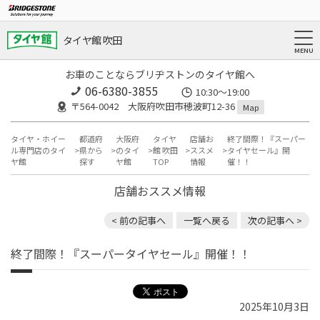
タイヤ館 吹田
お車のことならブリヂストンのタイヤ館へ
06-6380-3855
10:30～19:00
〒564-0042 大阪府吹田市穂波町12-36
Map
タイヤ・ホイー
都道府
大阪府
タイヤ
店舗お
終了間際！『スーパー
ル専門店のタイ
県から
のタイ
館 吹田
ススメ
タイヤセール』開
ヤ館
探す
ヤ館
TOP
情報
催！！
店舗おススメ情報
< 前の記事へ
一覧へ戻る
次の記事へ >
終了間際！『スーパータイヤセール』開催！！
2025年10月3日