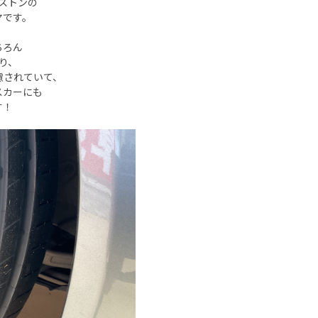
ヂストンの
ヤです。
ちろん
り、
慮されていて、
スカーにも
す！