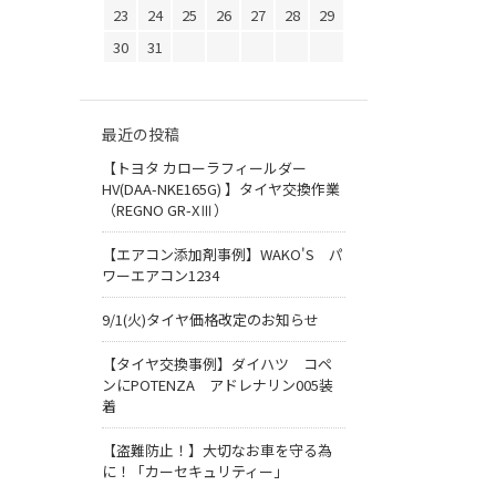
23
24
25
26
27
28
29
30
31
最近の投稿
【トヨタ カローラフィールダー
HV(DAA-NKE165G) 】タイヤ交換作業
（REGNO GR-XⅢ）
【エアコン添加剤事例】WAKO'S パ
ワーエアコン1234
9/1(火)タイヤ価格改定のお知らせ
【タイヤ交換事例】ダイハツ コペ
ンにPOTENZA アドレナリン005装
着
【盗難防止！】大切なお車を守る為
に！「カーセキュリティー」