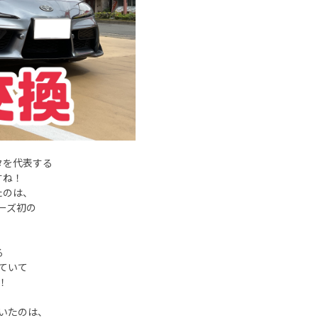
タを代表する
すね！
たのは、
リーズ初の
。
る
ていて
！
いたのは、