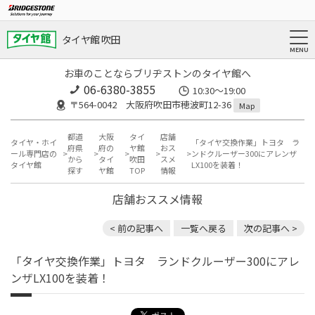
タイヤ館 吹田
お車のことならブリヂストンのタイヤ館へ
06-6380-3855
10:30～19:00
〒564-0042 大阪府吹田市穂波町12-36
Map
都道
大阪
タイ
店舗
タイヤ・ホイ
「タイヤ交換作業」トヨタ ラ
府県
府の
ヤ館
おス
ール専門店の
ンドクルーザー300にアレンザ
から
タイ
吹田
スメ
タイヤ館
LX100を装着！
探す
ヤ館
TOP
情報
店舗おススメ情報
< 前の記事へ
一覧へ戻る
次の記事へ >
「タイヤ交換作業」トヨタ ランドクルーザー300にアレ
ンザLX100を装着！