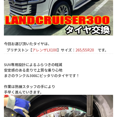
今回お選び頂いたタイヤは、
ブリヂストン【
アレンザLX100
】
サイズ：
265/55R20
です。
SUV専用設計によるふらつきの軽減
安定感のある走りで上質な乗り心地
まさのランクル300にピッタリのタイヤです！
作業は熟練スタッフの手により
手早く進んでいきます。