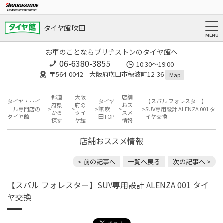
タイヤ館 吹田
お車のことならブリヂストンのタイヤ館へ
06-6380-3855
10:30～19:00
〒564-0042 大阪府吹田市穂波町12-36
Map
都道
大阪
店舗
タイヤ・ホイ
タイヤ
【スバル フォレスター】
府県
府の
おス
ール専門店の
館 吹
SUV専用設計 ALENZA 001 タ
から
タイ
スメ
タイヤ館
田TOP
イヤ交換
探す
ヤ館
情報
店舗おススメ情報
< 前の記事へ
一覧へ戻る
次の記事へ >
【スバル フォレスター】SUV専用設計 ALENZA 001 タイ
ヤ交換