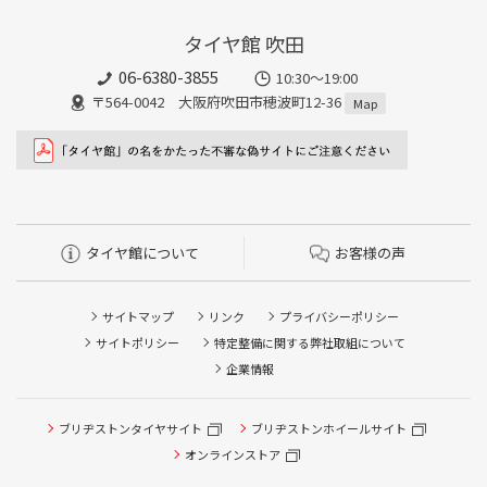
タイヤ館 吹田
06-6380-3855
10:30～19:00
〒564-0042 大阪府吹田市穂波町12-36
Map
タイヤ館について
お客様の声
サイトマップ
リンク
プライバシーポリシー
サイトポリシー
特定整備に関する弊社取組について
企業情報
タイヤ点検・安全点検/タイヤ履き替え/オイル交換/その他
ブリヂストンタイヤサイト
ブリヂストンホイールサイト
ピット作業の予約
オンラインストア
クローク契約会員専用タイヤ履き替え※タイヤ履き替えを