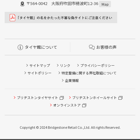
〒564-0042 大阪府吹田市穂波町12-36
Map
タイヤ館について
お客様の声
サイトマップ
リンク
プライバシーポリシー
サイトポリシー
特定整備に関する弊社取組について
企業情報
ブリヂストンタイヤサイト
ブリヂストンホイールサイト
タイヤ点検・安全点検/タイヤ履き替え/オイル交換/その他
ピット作業の予約
オンラインストア
クローク契約会員専用タイヤ履き替え※タイヤ履き替えを
希望のクローク契約会員の方はこちらを選択ください
Copyright © 2024 Bridgestone Retail Co.,Ltd. All rights Reserved.
本日のタイヤ履き替え順番待ち予約 ※クローク契約会員の
方はご利用いただけません