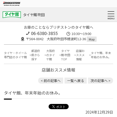
タイヤ館 吹田
お車のことならブリヂストンのタイヤ館へ
06-6380-3855
10:30～19:00
〒564-0042 大阪府吹田市穂波町12-36
Map
都道府
大阪府
タイヤ
店舗お
タイヤ・ホイール
タイヤ館、年末
県から
のタイ
館 吹田
ススメ
専門店のタイヤ館
年始のお休み。
探す
ヤ館
TOP
情報
店舗おススメ情報
< 前の記事へ
一覧へ戻る
次の記事へ >
タイヤ館、年末年始のお休み。
2024年12月29日