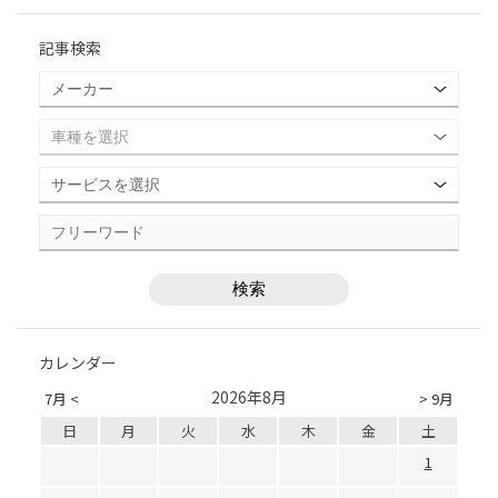
記事検索
カレンダー
2026年8月
7月 <
> 9月
日
月
火
水
木
金
土
1