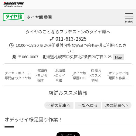
タイヤ館 桑園
タイヤのことならブリヂストンのタイヤ館へ
011-613-2525
10:00～18:30 ※24時間受付可能なWEB予約も是非ご利用くださ
い！
〒060-0007 北海道札幌市中央区北7条西20丁目2-25
Map
都道府
北海道
店舗お
タイヤ・ホイール
タイヤ館
オデッセイ様
県から
のタイ
ススメ
専門店のタイヤ館
桑園TOP
足回り作業！
探す
ヤ館
情報
店舗おススメ情報
< 前の記事へ
一覧へ戻る
次の記事へ >
オデッセイ様足回り作業！