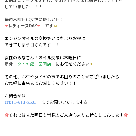
していました！！！
毎週木曜日は女性に優しい日！
❤
レディースDAY
❤
です
☺
エンジンオイルの交換をいつもよりお得に
できてしまう日なんです！！
女性のみなさん！オイル交換は
木曜日
に
是非
タイヤ館 桑園店
にお任せください
✦
その他、お車やタイヤの事でお困りのことがございましたら
お気軽に当店までお越しください！！
お問合せは
☎011-613-2525
までお願いいたします☆
✿
それではまた明日も皆様のご来店心よりお待ちしております
✿