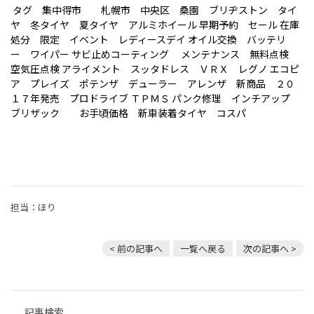
タグ 集中得市 札幌市 中央区 桑園 ブリヂストン タイ
ヤ 冬タイヤ 夏タイヤ アルミホイール 早期予約 セール 在庫
処分 限定 イベント レディースデイ オイル交換 バッテリ
ー ワイパー サビ止めコーティング メンテナンス 無料点検
空気圧点検 アライメント スッタドレス ＶＲＸ レグノ エコピ
ア プレイズ ポテンザ デューラー アレンザ 新商品 ２０
１７年発売 プロドライブ ＴＰＭＳ パンク修理 インチアップ
ブリザック お手頃価格 新車装着タイヤ コスパ
担当：ほり
< 前の記事へ
一覧へ戻る
次の記事へ >
記事検索