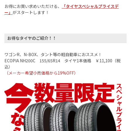
お得にお買い求めいただける、
「タイヤスペシャルプライスデ
ー」
がスタートします！
お得なタイヤのご紹介！！
ワゴン
R
、
N-BOX
、タント等の軽自動車におススメ！
ECOPIA NH200C
155/65R14
タイヤ
1
本価格 ￥
11,100
（税
込）
（メーカー希望小売価格から
19%OFF
）