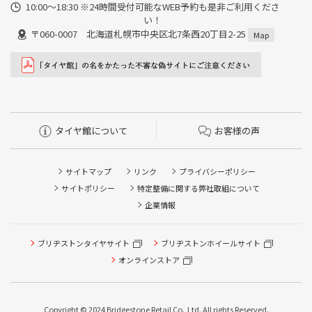
10:00～18:30 ※24時間受付可能なWEB予約も是非ご利用くださ
い！
〒060-0007 北海道札幌市中央区北7条西20丁目2-25
Map
タイヤ館について
お客様の声
サイトマップ
リンク
プライバシーポリシー
サイトポリシー
特定整備に関する弊社取組について
企業情報
タイヤ点検・安全点検/タイヤ履き替え/オイル交換/その他
ブリヂストンタイヤサイト
ブリヂストンホイールサイト
ピット作業の予約
オンラインストア
クローク契約会員専用タイヤ履き替え※タイヤ履き替えを
希望のクローク契約会員の方はこちらを選択ください
Copyright © 2024 Bridgestone Retail Co.,Ltd. All rights Reserved.
本日のタイヤ履き替え順番待ち予約 ※クローク契約会員の