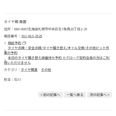
タイヤ館 桑園
住所：060-0007北海道札幌市中央区北7条西20丁目2-25
電話番号：
011-613-2525
相談予約
タイヤ点検・安全点検/タイヤ履き替え/オイル交換/その他ピット作
業の予約
本日のタイヤ履き替え順番待ち予約 ※クローク契約会員の方はご利
用いただけません
カテゴリ：
タイヤ関連
その他
担当：石川
< 前の記事へ
一覧へ戻る
次の記事へ >