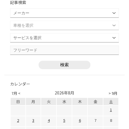
記事検索
カレンダー
2026年8月
7月 <
> 9月
日
月
火
水
木
金
土
1
2
3
4
5
6
7
8