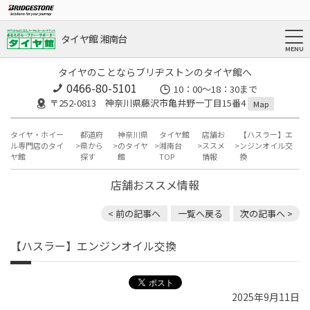
タイヤ館 湘南台
タイヤのことならブリヂストンのタイヤ館へ
0466-80-5101
10：00～18：30まで
〒252-0813 神奈川県藤沢市亀井野一丁目15番4
Map
タイヤ・ホイー
都道府
神奈川県
タイヤ館
店舗お
【ハスラー】エ
ル専門店のタイ
県から
のタイヤ
湘南台
ススメ
ンジンオイル交
ヤ館
探す
館
TOP
情報
換
店舗おススメ情報
< 前の記事へ
一覧へ戻る
次の記事へ >
【ハスラー】エンジンオイル交換
2025年9月11日