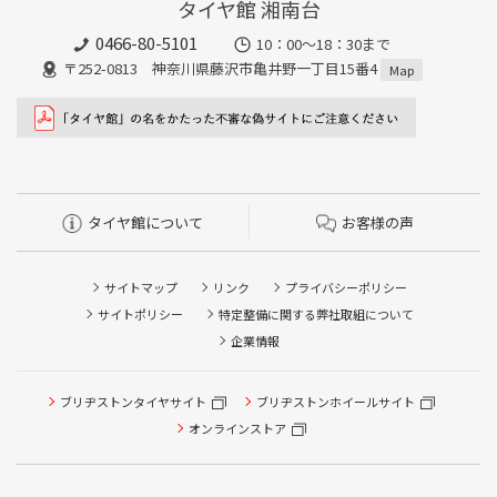
タイヤ館 湘南台
0466-80-5101
10：00～18：30まで
〒252-0813 神奈川県藤沢市亀井野一丁目15番4
Map
タイヤ館について
お客様の声
サイトマップ
リンク
プライバシーポリシー
サイトポリシー
特定整備に関する弊社取組について
企業情報
タイヤ点検・安全点検/タイヤ履き替え/オイル交換/その他
ブリヂストンタイヤサイト
ブリヂストンホイールサイト
ピット作業の予約
オンラインストア
クローク契約会員専用タイヤ履き替え※タイヤ履き替えを
希望のクローク契約会員の方はこちらを選択ください