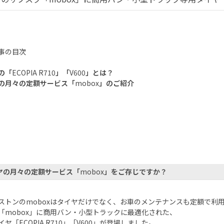
事の目次
の「
ECOPIA R710
」「
V600
」とは？
の月々の定額サービス「
mobox
」のご紹介
ヤの月々の定額サービス「
mobox
」をご存じですか？
ストンの
mobox
はタイヤだけでなく、お車のメンテナンスも定額で利
「
mobox
」に商用バン・小型トラックに最適化された、
イヤ「
ECOPIA R710
」「
V600
」が登場しました。