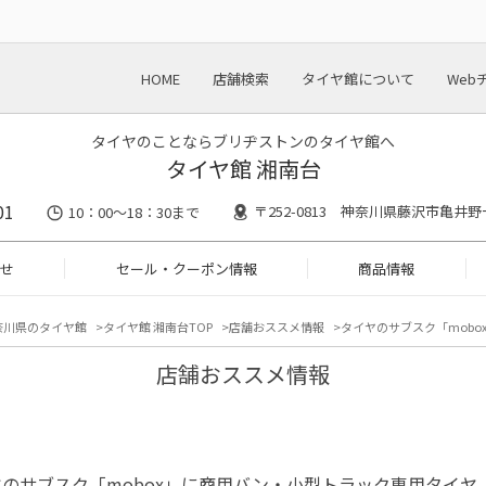
HOME
店舗検索
タイヤ館について
Web
タイヤのことならブリヂストンのタイヤ館へ
タイヤ館 湘南台
01
〒252-0813 神奈川県藤沢市亀井野
10：00～18：30まで
せ
セール・クーポン情報
商品情報
奈川県のタイヤ館
タイヤ館 湘南台TOP
店舗おススメ情報
タイヤのサブスク「mobox
店舗おススメ情報
のサブスク「mobox」に商用バン・小型トラック専用タイヤ「ECO