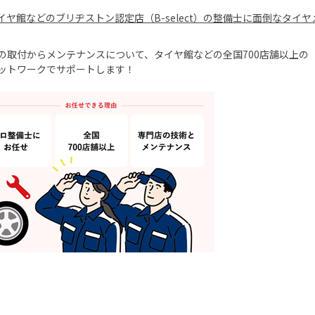
イヤ館などのブリヂストン認定店（
B-select
）の整備士に面倒なタイヤ
の取付からメンテナンスについて、タイヤ館などの全国
700
店舗以上の
ットワークでサポートします！