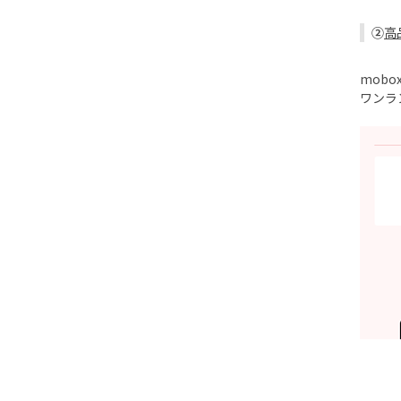
②
高
mobo
ワンラ