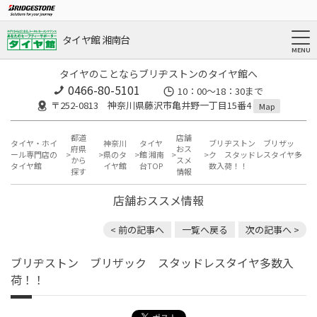
タイヤ館 湘南台
タイヤのことならブリヂストンのタイヤ館へ
0466-80-5101
10：00～18：30まで
〒252-0813 神奈川県藤沢市亀井野一丁目15番4
Map
都道
店舗
タイヤ・ホイ
神奈川
タイヤ
ブリヂストン ブリザッ
府県
おス
ール専門店の
県のタ
館 湘南
ク スタッドレスタイヤ多
から
スメ
タイヤ館
イヤ館
台TOP
数入荷！！
探す
情報
店舗おススメ情報
< 前の記事へ
一覧へ戻る
次の記事へ >
ブリヂストン ブリザック スタッドレスタイヤ多数入
荷！！