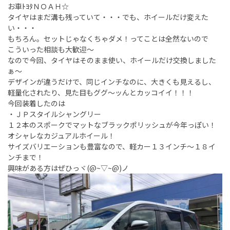
お車ﾄﾖﾀＮＯＡＨ☆
タイヤはまだ溝も残っていて・・・でも、ホイールだけ変えた
い・・・
もちろん。セットじゃなくちゃダメ！ってことは全然ないので
こういった相談も大歓迎～
なので今回、タイヤはそのまま使い、ホイールだけ交換しました
ぁ～
デザインが違うだけで、同じインチなのに、大きくも見えるし、
軽量化されたり、見た目もググ～ッんとカッコイイ！！！
今回装着したのは
・ＪＰスタイルシャングリー
１２本のスポークでマットなブラックポリッシュが今年っぽい！
オシャレなカジュアルホイール！
サイズバリエーションも豊富なので、軽カー１３インチ～１８イ
ンチまで！
興味がある方はぜひっヾ(@~▽~@)ノ