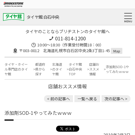
タイヤ館 白石中央
タイヤのことならブリヂストンのタイヤ館へ
011-814-1200
10:00～18:30（作業受付時間18：00）
〒003-0012 北海道札幌市白石区中央2条3丁目1-45
Map
タイヤ・ホイー
都道府
北海道
タイヤ館
店舗お
添加剤SOD-1や
ル専門店のタイ
県から
のタイ
白石中央
ススメ
ってみたｗｗｗ
ヤ館
探す
ヤ館
TOP
情報
店舗おススメ情報
< 前の記事へ
一覧へ戻る
次の記事へ >
添加剤SOD-1やってみたｗｗｗ