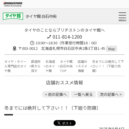
タイヤ館 白石中央
タイヤのことならブリヂストンのタイヤ館へ
011-814-1200
10:00～18:30（作業受付時間18：00）
〒003-0012 北海道札幌市白石区中央2条3丁目1-45
Map
タイヤ・ホイー
都道府
北海道
タイヤ館
店舗お
冬までには絶対して下
ル専門店のタイ
県から
のタイ
白石中央
ススメ
さい！！（下廻り防
ヤ館
探す
ヤ館
TOP
情報
錆）
店舗おススメ情報
< 前の記事へ
一覧へ戻る
次の記事へ >
冬までには絶対して下さい！！（下廻り防錆）