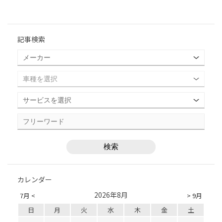
記事検索
カレンダー
2026年8月
7月 <
> 9月
日
月
火
水
木
金
土