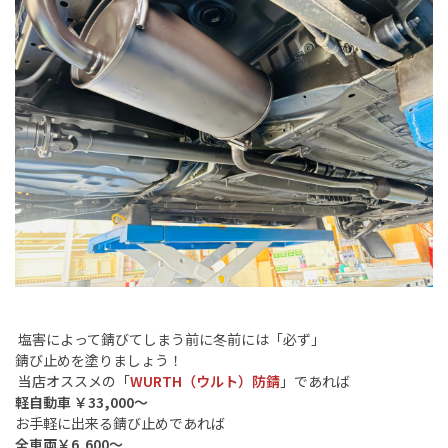
塩害によって錆びてしまう前に冬前には「必ず」
錆び止めを塗りましょう！
当店オススメの「
WURTH（ウルト）防錆
」であれば
軽自動車 ￥33,000～
お手軽に出来る錆び止めであれば
全車両￥6,600～