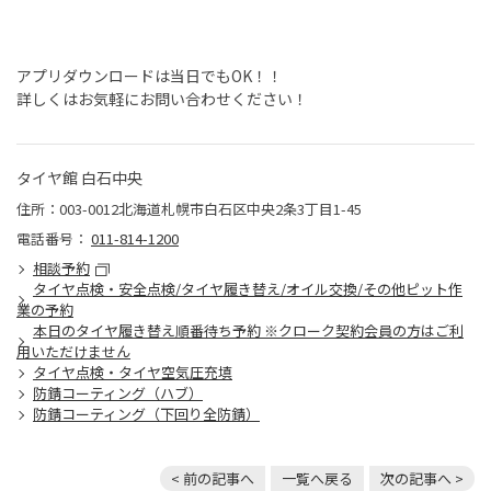
アプリダウンロードは当日でもOK！！
詳しくはお気軽にお問い合わせください！
タイヤ館 白石中央
住所：003-0012北海道札幌市白石区中央2条3丁目1-45
電話番号：
011-814-1200
相談予約
タイヤ点検・安全点検/タイヤ履き替え/オイル交換/その他ピット作
業の予約
本日のタイヤ履き替え順番待ち予約 ※クローク契約会員の方はご利
用いただけません
タイヤ点検・タイヤ空気圧充填
防錆コーティング（ハブ）
防錆コーティング（下回り全防錆）
< 前の記事へ
一覧へ戻る
次の記事へ >