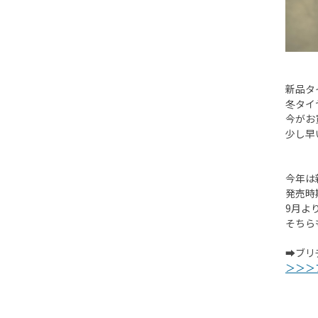
新品タ
冬タイ
今がお
少し早
今年は
発売時
9月よ
そちら
➡ブリ
＞＞＞