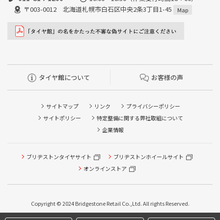
〒003-0012 北海道札幌市白石区中央2条3丁目1-45
Map
タイヤ館について
お客様の声
サイトマップ
リンク
プライバシーポリシー
サイトポリシー
特定整備に関する弊社取組について
企業情報
タイヤ点検・安全点検/タイヤ履き替え/オイル交換/その他
ピット作業の予約
ブリヂストンタイヤサイト
ブリヂストンホイールサイト
オンラインストア
クローク契約会員専用タイヤ履き替え※タイヤ履き替えを
希望のクローク契約会員の方はこちらを選択ください
本日のタイヤ履き替え順番待ち予約 ※クローク契約会員の
Copyright © 2024 Bridgestone Retail Co.,Ltd. All rights Reserved.
方はご利用いただけません