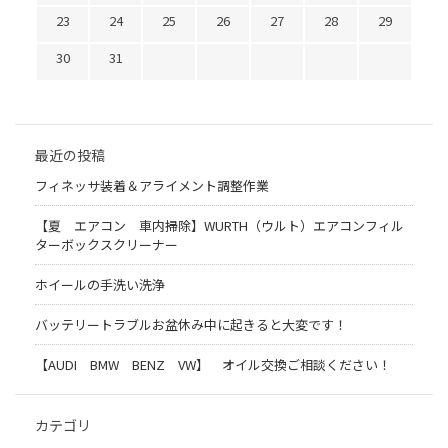
23
24
25
26
27
28
29
30
31
最近の投稿
フィネッサ装着＆アライメント調整作業
【夏 エアコン 車内掃除】WURTH（ウルト）エアコンフィル
ターボックスクリーナー
ホイールの手洗い洗浄
バッテリートラブルお盆休み中に起きると大変です！
【AUDI BMW BENZ VW】 オイル交換ご相談ください！
カテゴリ