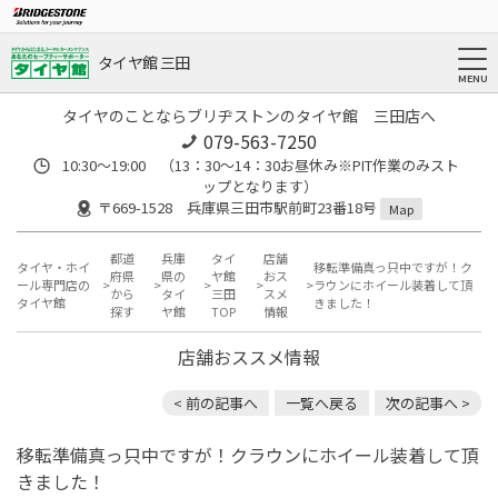
タイヤ館 三田
タイヤのことならブリヂストンのタイヤ館 三田店へ
079-563-7250
10:30～19:00 （13：30～14：30お昼休み※PIT作業のみスト
ップとなります）
〒669-1528 兵庫県三田市駅前町23番18号
Map
都道
兵庫
タイ
店舗
タイヤ・ホイ
移転準備真っ只中ですが！ク
府県
県の
ヤ館
おス
ール専門店の
ラウンにホイール装着して頂
から
タイ
三田
スメ
タイヤ館
きました！
探す
ヤ館
TOP
情報
店舗おススメ情報
< 前の記事へ
一覧へ戻る
次の記事へ >
移転準備真っ只中ですが！クラウンにホイール装着して頂
きました！