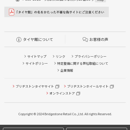
タイヤ館について
お客様の声
サイトマップ
リンク
プライバシーポリシー
サイトポリシー
特定整備に関する弊社取組について
企業情報
タイヤ点検・安全点検/タイヤ履き替え/オイル交換/その他
ブリヂストンタイヤサイト
ブリヂストンホイールサイト
ピット作業の予約
オンラインストア
クローク契約会員専用タイヤ履き替え※タイヤ履き替えを
希望のクローク契約会員の方はこちらを選択ください
Copyright © 2024 Bridgestone Retail Co.,Ltd. All rights Reserved.
本日のタイヤ履き替え順番待ち予約 ※クローク契約会員の
方はご利用いただけません