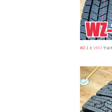
WZ-1
と
VRX3
では