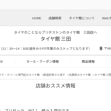
HOME
店舗検索
タイヤ館について
Web
タイヤのことならブリヂストンのタイヤ館 三田店へ
タイヤ館 三田
〒6
00 （13：30～14：30お昼休み※PIT作業のみストップとなります）
せ
セール・クーポン情報
商品情報
イヤ・ホイール専門店のタイヤ館
都道府県から探す
兵庫県のタイヤ館
タイヤ館 三田
店舗おススメ情報
 ブリザック WZ-1 続々入荷中です。