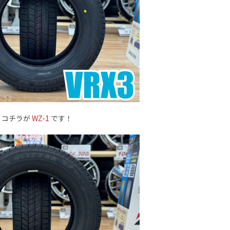
コチラが
WZ-1
です！