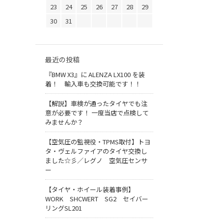
23
24
25
26
27
28
29
30
31
最近の投稿
『BMW X3』に ALENZA LX100 を装
着！ 輸入車も交換可能です！！
【解説】車検が通ったタイヤでも注
意が必要です！ 一度当店で点検して
みませんか？
【空気圧の監視役・TPMS取付】トヨ
タ・ヴェルファイアのタイヤ交換し
ました☆彡／レグノ 空気圧センサ
ー
【タイヤ・ホイール装着事例】
WORK SHCWERT SG2 セイバー
リングSL201