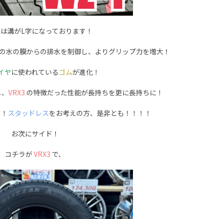
では溝がL字になっております！
上の水の膜からの排水を制御し、よりグリップ力を増大！
イヤ
に使われている
ゴム
が進化！
し、
VRX3
の特徴だった性能が長持ちを更に長持ちに！
！！
スタッドレス
をお考えの方、是非とも！！！！
お次にサイド！
コチラが
VRX3
で、