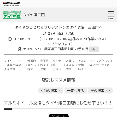
タイヤ館 三田
タイヤのことならブリヂストンのタイヤ館 三田店へ
079-563-7250
10:30～19:00 （13：30～14：30お昼休み※PIT作業のみスト
ップとなります）
〒669-1528 兵庫県三田市駅前町23番18号
Map
タイヤ・ホイ
都道府
兵庫県
タイヤ
店舗お
アルミホイール交換もタイ
ール専門店の
県から
のタイ
館 三
ススメ
ヤ館三田店にお任せ下さ
タイヤ館
探す
ヤ館
田TOP
情報
い！！
店舗おススメ情報
< 前の記事へ
一覧へ戻る
次の記事へ >
アルミホイール交換もタイヤ館三田店にお任せ下さい！！