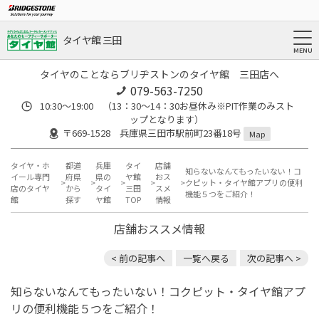
タイヤ館 三田
タイヤのことならブリヂストンのタイヤ館 三田店へ
079-563-7250
10:30～19:00 （13：30～14：30お昼休み※PIT作業のみスト
ップとなります）
〒669-1528 兵庫県三田市駅前町23番18号
Map
タイヤ・ホ
都道
兵庫
タイ
店舗
知らないなんてもったいない！コ
イール専門
府県
県の
ヤ館
おス
クピット・タイヤ館アプリの便利
店のタイヤ
から
タイ
三田
スメ
機能５つをご紹介！
館
探す
ヤ館
TOP
情報
店舗おススメ情報
< 前の記事へ
一覧へ戻る
次の記事へ >
知らないなんてもったいない！コクピット・タイヤ館アプ
リの便利機能５つをご紹介！