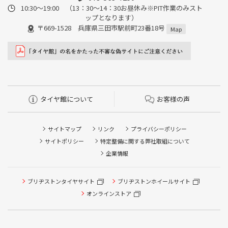
10:30～19:00 （13：30～14：30お昼休み※PIT作業のみスト
ップとなります）
〒669-1528 兵庫県三田市駅前町23番18号
Map
タイヤ館について
お客様の声
サイトマップ
リンク
プライバシーポリシー
サイトポリシー
特定整備に関する弊社取組について
企業情報
ブリヂストンタイヤサイト
ブリヂストンホイールサイト
タイヤ点検・安全点検/タイヤ履き替え/オイル交換/その他
ピット作業の予約
オンラインストア
クローク契約会員専用タイヤ履き替え※タイヤ履き替えを
希望のクローク契約会員の方はこちらを選択ください