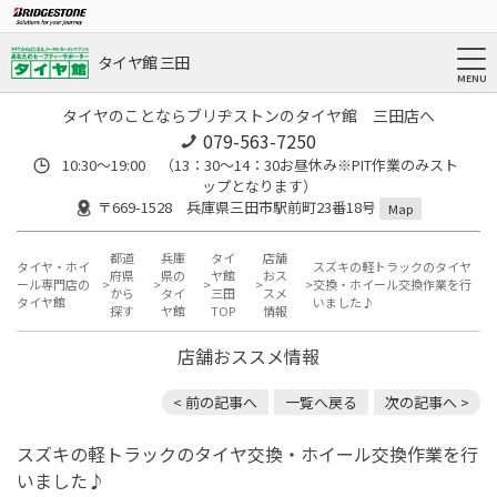
タイヤ館 三田
タイヤのことならブリヂストンのタイヤ館 三田店へ
079-563-7250
10:30～19:00 （13：30～14：30お昼休み※PIT作業のみスト
ップとなります）
〒669-1528 兵庫県三田市駅前町23番18号
Map
都道
兵庫
タイ
店舗
タイヤ・ホイ
スズキの軽トラックのタイヤ
府県
県の
ヤ館
おス
ール専門店の
交換・ホイール交換作業を行
から
タイ
三田
スメ
タイヤ館
いました♪
探す
ヤ館
TOP
情報
店舗おススメ情報
< 前の記事へ
一覧へ戻る
次の記事へ >
スズキの軽トラックのタイヤ交換・ホイール交換作業を行
いました♪