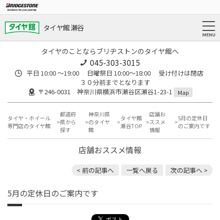
タイヤ館 瀬谷
タイヤのことならブリヂストンのタイヤ館へ
045-303-3015
平日 10:00 ～19:00 日曜祭日 10:00～18:00 受け付けは閉店
３０分前までとなります
〒246-0031 神奈川県横浜市瀬谷区瀬谷1-23-1
Map
都道府
神奈川県
店舗お
タイヤ・ホイール
タイヤ館
5月の定休日
県から
のタイヤ
ススメ
専門店のタイヤ館
瀬谷TOP
のご案内です
探す
館
情報
店舗おススメ情報
< 前の記事へ
一覧へ戻る
次の記事へ >
5月の定休日のご案内です