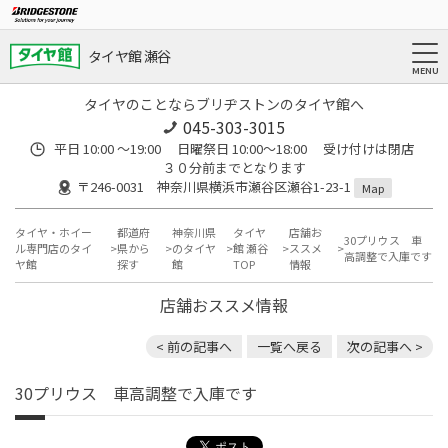
タイヤ館 瀬谷
タイヤのことならブリヂストンのタイヤ館へ
045-303-3015
平日 10:00 ～19:00 日曜祭日 10:00～18:00 受け付けは閉店
３０分前までとなります
〒246-0031 神奈川県横浜市瀬谷区瀬谷1-23-1
Map
タイヤ・ホイー
都道府
神奈川県
タイヤ
店舗お
30プリウス 車
ル専門店のタイ
県から
のタイヤ
館 瀬谷
ススメ
高調整で入庫です
ヤ館
探す
館
TOP
情報
店舗おススメ情報
< 前の記事へ
一覧へ戻る
次の記事へ >
30プリウス 車高調整で入庫です