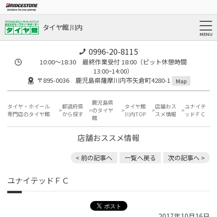
タイヤ館 川内
0996-20-8115
10:00～18:30 最終作業受付 18:00（ピット休憩時間
13:00~14:00）
〒895-0036 鹿児島県薩摩川内市矢倉町4280-1
Map
鹿児島県
タイヤ・ホイール
都道府県
タイヤ館
店舗おス
ユナイテ
のタイヤ
専門店のタイヤ館
から探す
川内TOP
スメ情報
ッドＦＣ
館
店舗おススメ情報
< 前の記事へ
一覧へ戻る
次の記事へ >
ユナイテッドＦＣ
2017年10月16日