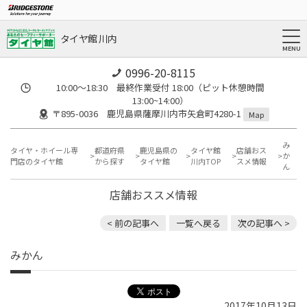
タイヤ館 川内
0996-20-8115
10:00～18:30 最終作業受付 18:00（ピット休憩時間
13:00~14:00）
〒895-0036 鹿児島県薩摩川内市矢倉町4280-1
Map
み
タイヤ・ホイール専
都道府県
鹿児島県の
タイヤ館
店舗おス
か
門店のタイヤ館
から探す
タイヤ館
川内TOP
スメ情報
ん
店舗おススメ情報
< 前の記事へ
一覧へ戻る
次の記事へ >
みかん
2017年10月13日