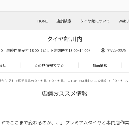
HOME
店舗検索
タイヤ館について
Web
タイヤ館 川内
〒895-00
8:30 最終作業受付 18:00（ピット休憩時間13:00~14:00）
らせ
☆必見情報です☆
商品情報
県から探す
鹿児島県のタイヤ館
タイヤ館 川内TOP
店舗おススメ情報
「タイヤで
店舗おススメ情報
イヤでここまで変わるのか、、」プレミアムタイヤと専門店作