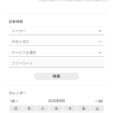
記事検索
カレンダー
2026年8月
7月 <
> 9月
日
月
火
水
木
金
土