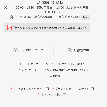
0996-20-8115
10:00～18:30 最終作業受付 18:00（ピット休憩時間
13:00~14:00）
〒895-0036 鹿児島県薩摩川内市矢倉町4280-1
Map
タイヤ館について
お客様の声
サイトマップ
リンク
プライバシーポリシー
サイトポリシー
特定整備に関する弊社取組について
企業情報
ブリヂストンタイヤサイト
ブリヂストンホイールサイト
タイヤ点検・安全点検/タイヤ履き替え/オイル交換/その他
ピット作業の予約
オンラインストア
クローク契約会員専用タイヤ履き替え※タイヤ履き替えを
希望のクローク契約会員の方はこちらを選択ください