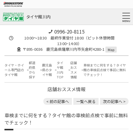
タイヤ館 川内
0996-20-8115
10:00～18:30 最終作業受付 18:00（ピット休憩時間
13:00~14:00）
〒895-0036 鹿児島県薩摩川内市矢倉町4280-1
Map
都道
タイ
店舗
タイヤ・ホイ
鹿児島
車検までに何をする？タイヤ
府県
ヤ館
おス
ール専門店の
県のタ
館の車検前点検で事前に無料
から
川内
スメ
タイヤ館
イヤ館
でチェック！
探す
TOP
情報
店舗おススメ情報
< 前の記事へ
一覧へ戻る
次の記事へ >
車検までに何をする？タイヤ館の車検前点検で事前に無料
でチェック！