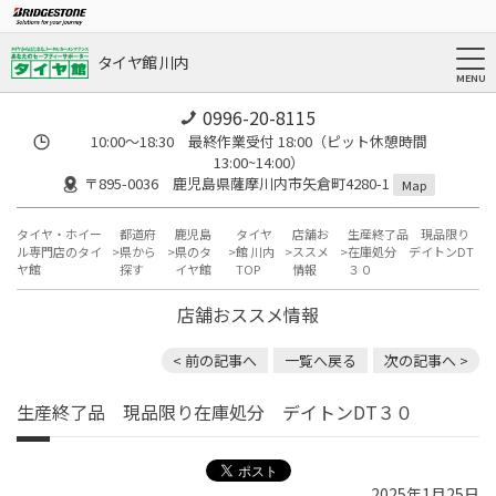
タイヤ館 川内
0996-20-8115
10:00～18:30 最終作業受付 18:00（ピット休憩時間
13:00~14:00）
〒895-0036 鹿児島県薩摩川内市矢倉町4280-1
Map
タイヤ・ホイー
都道府
鹿児島
タイヤ
店舗お
生産終了品 現品限り
ル専門店のタイ
県から
県のタ
館 川内
ススメ
在庫処分 デイトンDT
ヤ館
探す
イヤ館
TOP
情報
３０
店舗おススメ情報
< 前の記事へ
一覧へ戻る
次の記事へ >
生産終了品 現品限り在庫処分 デイトンDT３０
2025年1月25日