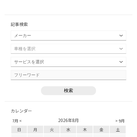
記事検索
カレンダー
2026年8月
7月 <
> 9月
日
月
火
水
木
金
土