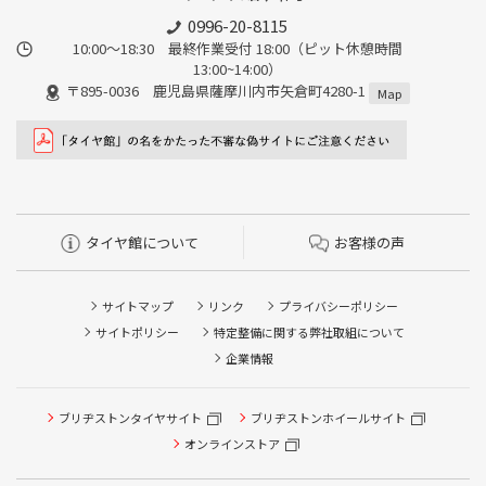
0996-20-8115
10:00～18:30 最終作業受付 18:00（ピット休憩時間
13:00~14:00）
〒895-0036 鹿児島県薩摩川内市矢倉町4280-1
Map
タイヤ館について
お客様の声
サイトマップ
リンク
プライバシーポリシー
サイトポリシー
特定整備に関する弊社取組について
企業情報
ブリヂストンタイヤサイト
ブリヂストンホイールサイト
タイヤ点検・安全点検/タイヤ履き替え/オイル交換/その他
ピット作業の予約
オンラインストア
クローク契約会員専用タイヤ履き替え※タイヤ履き替えを