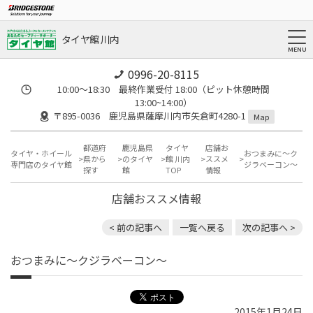
タイヤ館 川内
0996-20-8115
10:00～18:30 最終作業受付 18:00（ピット休憩時間
13:00~14:00）
〒895-0036 鹿児島県薩摩川内市矢倉町4280-1
Map
都道府
鹿児島県
タイヤ
店舗お
タイヤ・ホイール
おつまみに～ク
県から
のタイヤ
館 川内
ススメ
専門店のタイヤ館
ジラベーコン～
探す
館
TOP
情報
店舗おススメ情報
< 前の記事へ
一覧へ戻る
次の記事へ >
おつまみに～クジラベーコン～
2015年1月24日