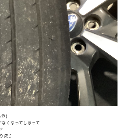
側)
がなくなってしまって
す
り減り