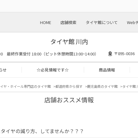
HOME
店舗検索
タイヤ館について
Web
タイヤ館 川内
〒895-00
8:30 最終作業受付 18:00（ピット休憩時間13:00~14:00）
らせ
☆必見情報です☆
商品情報
イヤ・ホイール専門店のタイヤ館
都道府県から探す
鹿児島県のタイヤ館
タイヤ館 
店舗おススメ情報
たタイヤの減り方、してませんか？？？