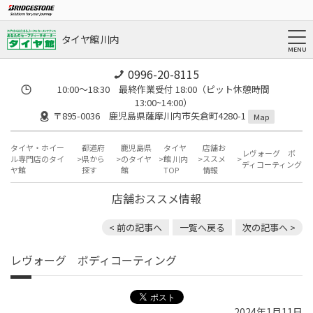
タイヤ館 川内
0996-20-8115
10:00～18:30 最終作業受付 18:00（ピット休憩時間
13:00~14:00）
〒895-0036 鹿児島県薩摩川内市矢倉町4280-1
Map
タイヤ・ホイー
都道府
鹿児島県
タイヤ
店舗お
レヴォーグ ボ
ル専門店のタイ
県から
のタイヤ
館 川内
ススメ
ディコーティング
ヤ館
探す
館
TOP
情報
店舗おススメ情報
< 前の記事へ
一覧へ戻る
次の記事へ >
レヴォーグ ボディコーティング
2024年1月11日