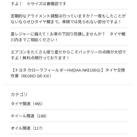
すよ！ ※サイズは要確認です
定期的なアライメント調整は行っていますか？一度もしたことが
ないならぜひタイヤ館まで。車検では見られない部分ですよ！
夏レジャーに備えて！お車の下回り防錆しませんか？ タイヤ館
川内までご相談ください！
エアコンをたくさん使う夏だからこそバッテリーの点検が大切で
すよ！無料点検行っております！
【トヨタ カローラフィールダーHV(DAA-NKE165G) 】タイヤ交換
作業（REGNO GR-XⅢ）
カテゴリ
タイヤ関連（465）
ホイール関連（188）
オイル関連（117）