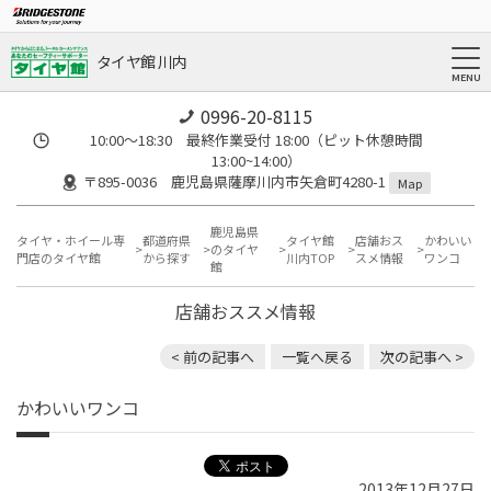
タイヤ館 川内
0996-20-8115
10:00～18:30 最終作業受付 18:00（ピット休憩時間
13:00~14:00）
〒895-0036 鹿児島県薩摩川内市矢倉町4280-1
Map
鹿児島県
タイヤ・ホイール専
都道府県
タイヤ館
店舗おス
かわいい
のタイヤ
門店のタイヤ館
から探す
川内TOP
スメ情報
ワンコ
館
店舗おススメ情報
< 前の記事へ
一覧へ戻る
次の記事へ >
かわいいワンコ
2013年12月27日