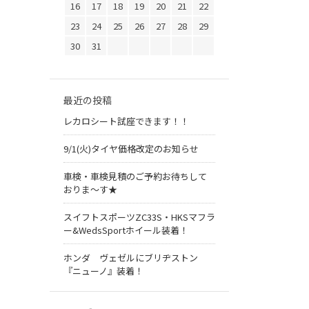
16
17
18
19
20
21
22
23
24
25
26
27
28
29
30
31
最近の投稿
レカロシート試座できます！！
9/1(火)タイヤ価格改定のお知らせ
車検・車検見積のご予約お待ちして
おりま～す★
スイフトスポーツZC33S・HKSマフラ
ー&WedsSportホイール装着！
ホンダ ヴェゼルにブリヂストン
『ニューノ』装着！