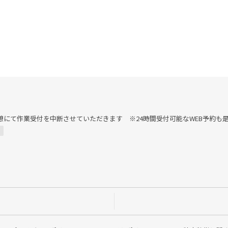
13:00は昼休憩にて作業受付を中断させていただきます ※24時間受付可能なWEB予