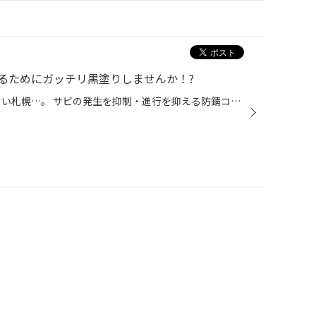
るためにガッチリ黒塗りしませんか！?
《 冬は融雪剤 》でとっても錆やすい札幌…。 サビの発生を抑制・進行を抑える防錆コーティングは必須な地域です！ 当店の錆止めは2種類ありますが、今回は【 WURTH（ウルト )アンダーボディーシール 】をご紹介★ お車の購入時にサビ止め施工をしていない 北海道に引っ越してきた 車を長持ちさせたい...