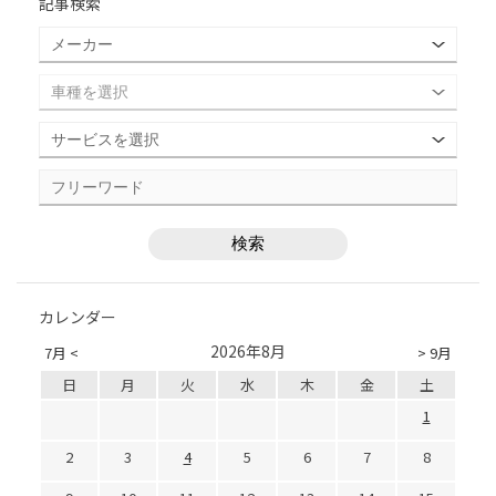
記事検索
カレンダー
2026年8月
7月 <
> 9月
日
月
火
水
木
金
土
1
2
3
4
5
6
7
8