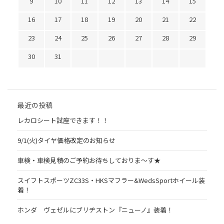
9
10
11
12
13
14
15
16
17
18
19
20
21
22
23
24
25
26
27
28
29
30
31
最近の投稿
レカロシート試座できます！！
9/1(火)タイヤ価格改定のお知らせ
車検・車検見積のご予約お待ちしておりま～す★
スイフトスポーツZC33S・HKSマフラー&WedsSportホイール装
着！
ホンダ ヴェゼルにブリヂストン『ニューノ』装着！