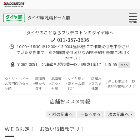
タイヤ館 札幌ドーム前
タイヤのことならブリヂストンのタイヤ館へ
011-857-3636
10:00～18:30 ※12:00～13:00は昼休憩にて作業受付を中断させ
ていただきます ※24時間受付可能なWEB予約も是非ご利用く
ださい！
〒062-0051 北海道札幌市豊平区月寒東1条17丁目5-55
Map
タイヤ・ホイー
都道府
北海道
タイヤ館 札
店舗お
ＷＥＢ限定！ お
ル専門店のタイ
県から
のタイ
幌ドーム前
ススメ
買い得情報アリ！
ヤ館
探す
ヤ館
TOP
情報
店舗おススメ情報
< 前の記事へ
一覧へ戻る
次の記事へ >
ＷＥＢ限定！ お買い得情報アリ！