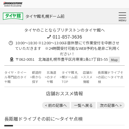
タイヤ館 札幌ドーム前
タイヤのことならブリヂストンのタイヤ館へ
011-857-3636
10:00～18:30 ※12:00～13:00は昼休憩にて作業受付を中断させ
ていただきます ※24時間受付可能なWEB予約も是非ご利用く
ださい！
〒062-0051 北海道札幌市豊平区月寒東1条17丁目5-55
Map
タイヤ・ホイー
都道府
北海道
タイヤ館 札
店舗お
長距離ドライブそ
ル専門店のタイ
県から
のタイ
幌ドーム前
ススメ
の前に～タイヤ点
ヤ館
探す
ヤ館
TOP
情報
検
店舗おススメ情報
< 前の記事へ
一覧へ戻る
次の記事へ >
長距離ドライブその前に～タイヤ点検