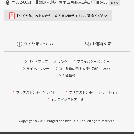
〒062-0051 北海道札幌市豊平区月寒東1条17丁目5-55
Map
タイヤ館について
お客様の声
サイトマップ
リンク
プライバシーポリシー
サイトポリシー
特定整備に関する弊社取組について
企業情報
ブリヂストンタイヤサイト
ブリヂストンホイールサイト
タイヤ点検・安全点検/タイヤ履き替え/オイル交換/その他
ピット作業の予約
オンラインストア
クローク契約会員専用タイヤ履き替え※タイヤ履き替えを
希望のクローク契約会員の方はこちらを選択ください
Copyright © 2024 Bridgestone Retail Co.,Ltd. All rights Reserved.
本日のタイヤ履き替え順番待ち予約 ※クローク契約会員の
方はご利用いただけません