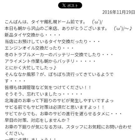
2016年11月19日
こんばんは、タイヤ館札幌ドーム前です。 ('ω')/
本日も朝から沢山のご来店、ありがとうございます。 ('ω')/～♪
新品タイヤ交換から・・・・
当店にお預けしているタイヤ交換だったり・・・
エンジンオイル交換だったり・・・
冬のトラブルメーカーのバッテリー交換でしたり・・・
アライメント作業も朝からバッチリ・・・・・
とにかく大忙しでしたっ♪
そんななか風邪？が、ぼちぼち流行ってきているようで
す・・・・
皆様も体調管理など気をつけてください！！
そうそう、忘れていましたっ・・・・・
北海道のお車って下廻りのサビが発生しやすいですよっ
サビる前でもサビ対策は必須だと思いますよっ！！
サビてからでも、お車のサビの進行を遅らせるタメに・・・
早目の対策、対応をしませんか？
お車の下廻りが気になる方は、スタッフにお気軽にお問い合わせ
ください。
一緒に点検しましょう！！