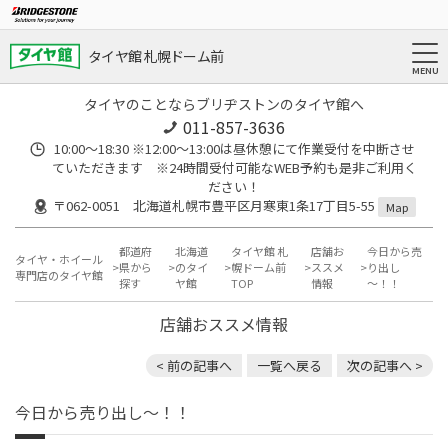
タイヤ館 札幌ドーム前
タイヤのことならブリヂストンのタイヤ館へ
011-857-3636
10:00～18:30 ※12:00～13:00は昼休憩にて作業受付を中断させ
ていただきます ※24時間受付可能なWEB予約も是非ご利用く
ださい！
〒062-0051 北海道札幌市豊平区月寒東1条17丁目5-55
Map
都道府
北海道
タイヤ館 札
店舗お
今日から売
タイヤ・ホイール
県から
のタイ
幌ドーム前
ススメ
り出し
専門店のタイヤ館
探す
ヤ館
TOP
情報
～！！
店舗おススメ情報
< 前の記事へ
一覧へ戻る
次の記事へ >
今日から売り出し～！！