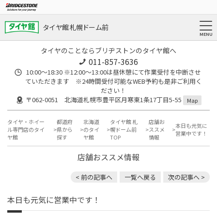
タイヤ館 札幌ドーム前
タイヤのことならブリヂストンのタイヤ館へ
011-857-3636
10:00～18:30 ※12:00～13:00は昼休憩にて作業受付を中断させ
ていただきます ※24時間受付可能なWEB予約も是非ご利用く
ださい！
〒062-0051 北海道札幌市豊平区月寒東1条17丁目5-55
Map
タイヤ・ホイー
都道府
北海道
タイヤ館 札
店舗お
本日も元気に
ル専門店のタイ
県から
のタイ
幌ドーム前
ススメ
営業中です！
ヤ館
探す
ヤ館
TOP
情報
店舗おススメ情報
< 前の記事へ
一覧へ戻る
次の記事へ >
本日も元気に営業中です！