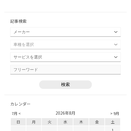
記事検索
カレンダー
2026年8月
7月 <
> 9月
日
月
火
水
木
金
土
1