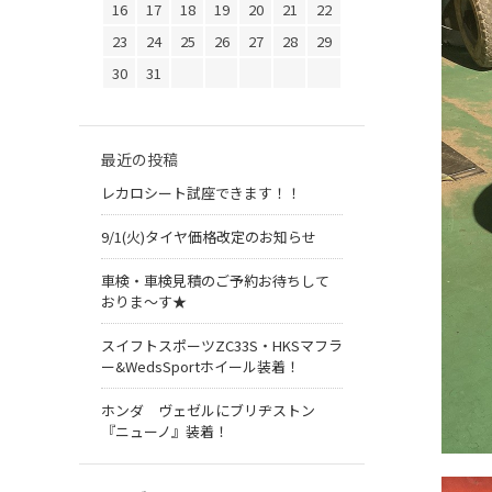
16
17
18
19
20
21
22
23
24
25
26
27
28
29
30
31
最近の投稿
レカロシート試座できます！！
9/1(火)タイヤ価格改定のお知らせ
車検・車検見積のご予約お待ちして
おりま～す★
スイフトスポーツZC33S・HKSマフラ
ー&WedsSportホイール装着！
ホンダ ヴェゼルにブリヂストン
『ニューノ』装着！