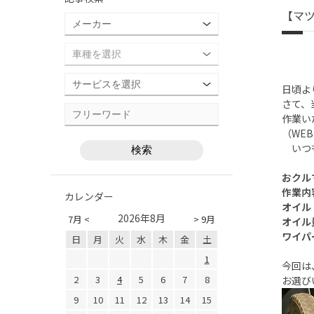
【マツ
日頃よ
さて、
作業い
（WE
いつも
おクル
作業内
カレンダー
オイル
2026年8月
7月 <
> 9月
オイル
ワイパー
日
月
火
水
木
金
土
1
今回は
2
3
4
5
6
7
8
お選び
9
10
11
12
13
14
15