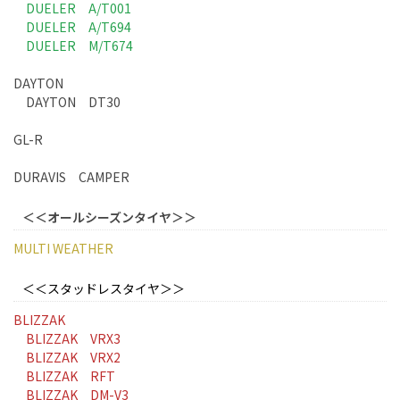
DUELER A/T001
DUELER A/T694
DUELER M/T674
DAYTON
DAYTON DT30
GL-R
DURAVIS CAMPER
＜＜オールシーズンタイヤ＞＞
MULTI WEATHER
＜＜スタッドレスタイヤ＞＞
BLIZZAK
BLIZZAK VRX3
BLIZZAK VRX2
BLIZZAK RFT
BLIZZAK DM-V3