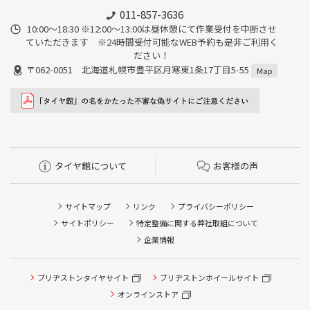
011-857-3636
10:00～18:30 ※12:00～13:00は昼休憩にて作業受付を中断させ
ていただきます ※24時間受付可能なWEB予約も是非ご利用く
ださい！
〒062-0051 北海道札幌市豊平区月寒東1条17丁目5-55
Map
タイヤ館について
お客様の声
サイトマップ
リンク
プライバシーポリシー
サイトポリシー
特定整備に関する弊社取組について
企業情報
タイヤ点検・安全点検/タイヤ履き替え/オイル交換/その他
ブリヂストンタイヤサイト
ブリヂストンホイールサイト
ピット作業の予約
オンラインストア