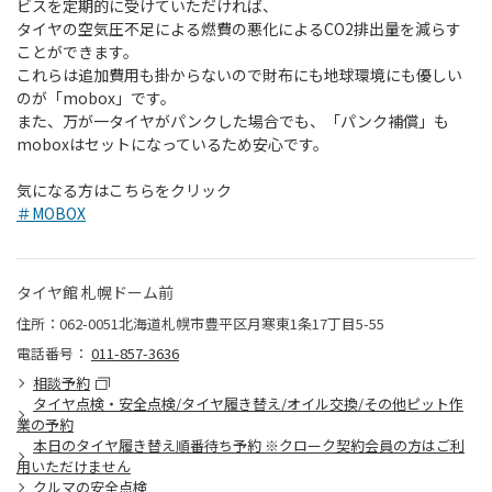
ビスを定期的に受けていただければ、
タイヤの空気圧不足による燃費の悪化によるCO2排出量を減らす
ことができます。
これらは追加費用も掛からないので財布にも地球環境にも優しい
のが「mobox」です。
また、万が一タイヤがパンクした場合でも、「パンク補償」も
moboxはセットになっているため安心です。
気になる方はこちらをクリック
＃MOBOX
タイヤ館 札幌ドーム前
住所：062-0051北海道札幌市豊平区月寒東1条17丁目5-55
電話番号：
011-857-3636
相談予約
タイヤ点検・安全点検/タイヤ履き替え/オイル交換/その他ピット作
業の予約
本日のタイヤ履き替え順番待ち予約 ※クローク契約会員の方はご利
用いただけません
クルマの安全点検