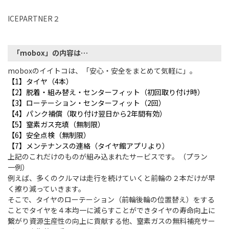
ICEPARTNER２
「mobox」の内容は…
moboxのイイトコは、「安心・安全をまとめて気軽に」。
【1】タイヤ（4本）
【2】脱着・組み替え・センターフィット（初回取り付け時）
【3】ローテーション・センターフィット（2回）
【4】パンク補償（取り付け翌日から2年間有効）
【5】窒素ガス充填（無制限）
【6】安全点検（無制限）
【7】メンテナンスの連絡（タイヤ館アプリより）
上記のこれだけのものが組み込まれたサービスです。（プラン
一例）
例えば、多くのクルマは走行を続けていくと前輪の２本だけが早
く擦り減っていきます。
そこで、タイヤのローテーション（前輪後輪の位置替え）をする
ことでタイヤを４本均一に減らすことができタイヤの寿命向上に
繋がり資
源生産性の向上に貢献する
他、窒素ガスの無料補充サー