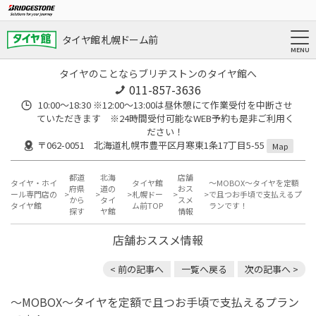
タイヤ館 札幌ドーム前
タイヤのことならブリヂストンのタイヤ館へ
011-857-3636
10:00～18:30 ※12:00～13:00は昼休憩にて作業受付を中断させ
ていただきます ※24時間受付可能なWEB予約も是非ご利用く
ださい！
〒062-0051 北海道札幌市豊平区月寒東1条17丁目5-55
Map
都道
北海
店舗
タイヤ・ホイ
タイヤ館
～MOBOX～タイヤを定額
府県
道の
おス
ール専門店の
札幌ドー
で且つお手頃で支払えるプ
から
タイ
スメ
タイヤ館
ム前TOP
ランです！
探す
ヤ館
情報
店舗おススメ情報
< 前の記事へ
一覧へ戻る
次の記事へ >
～MOBOX～タイヤを定額で且つお手頃で支払えるプラン