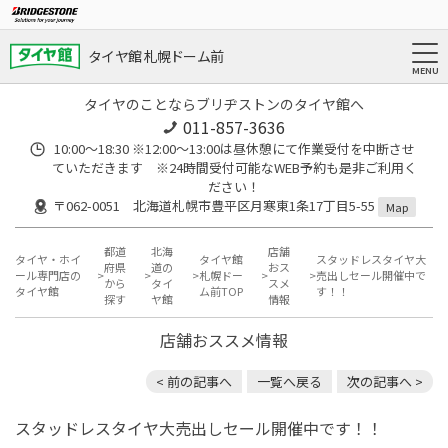
タイヤ館 札幌ドーム前
タイヤのことならブリヂストンのタイヤ館へ
011-857-3636
10:00～18:30 ※12:00～13:00は昼休憩にて作業受付を中断させ
ていただきます ※24時間受付可能なWEB予約も是非ご利用く
ださい！
〒062-0051 北海道札幌市豊平区月寒東1条17丁目5-55
Map
都道
北海
店舗
タイヤ・ホイ
タイヤ館
スタッドレスタイヤ大
府県
道の
おス
ール専門店の
札幌ドー
売出しセール開催中で
から
タイ
スメ
タイヤ館
ム前TOP
す！！
探す
ヤ館
情報
店舗おススメ情報
< 前の記事へ
一覧へ戻る
次の記事へ >
スタッドレスタイヤ大売出しセール開催中です！！