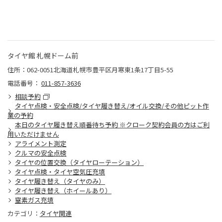
タイヤ館 札幌ドーム前
住所：062-0051北海道札幌市豊平区月寒東1条17丁目5-55
電話番号：
011-857-3636
相談予約
タイヤ点検・安全点検/タイヤ履き替え/オイル交換/その他ピット作
業の予約
本日のタイヤ履き替え順番待ち予約 ※クローク契約会員の方はご利
用いただけません
アライメント測定
クルマの安全点検
タイヤの位置交換（タイヤローテーション）
タイヤ点検・タイヤ空気圧充填
タイヤ履き替え（タイヤのみ）
タイヤ履き替え（ホイールあり）
窒素ガス充填
カテゴリ：
タイヤ関連