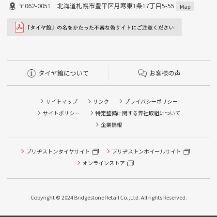
〒062-0051 北海道札幌市豊平区月寒東1条17丁目5-55
Map
タイヤ館について
お客様の声
サイトマップ
リンク
プライバシーポリシー
サイトポリシー
特定整備に関する弊社取組について
企業情報
タイヤ点検・安全点検/タイヤ履き替え/オイル交換/その他
ブリヂストンタイヤサイト
ブリヂストンホイールサイト
ピット作業の予約
オンラインストア
クローク契約会員専用タイヤ履き替え※タイヤ履き替えを
希望のクローク契約会員の方はこちらを選択ください
Copyright © 2024 Bridgestone Retail Co.,Ltd. All rights Reserved.
本日のタイヤ履き替え順番待ち予約 ※クローク契約会員の
方はご利用いただけません