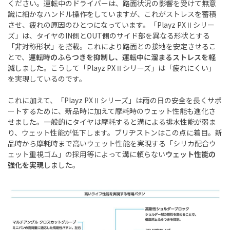
ください。運転中のドライバーは、路面状況の影響を受けて無意
識に細かなハンドル操作をしていますが、これがストレスを蓄積
させ、疲れの原因のひとつになっています。「Playz PXⅡシリー
ズ」は、タイヤのIN側とOUT側のサイド部を異なる形状とする
「非対称形状」を搭載。これにより路面との接地を安定させるこ
とで、
運転時のふらつきを抑制し、運転中に溜まるストレスを軽
減
しました。こうして「Playz PXⅡシリーズ」は「疲れにくい」
を実現しているのです。
これに加えて、「Playz PXⅡシリーズ」は雨の日の安全を長くサポ
ートするために、新品時に加えて摩耗時のウェット性能も進化さ
せました。一般的にタイヤは摩耗すると溝による排水性能が弱ま
り、ウェット性能が低下します。ブリヂストンはこの点に着目。新
品時から摩耗時まで高いウェット性能を実現する「シリカ配合ウ
ェット重視ゴム」の採用等によって溝に頼らない
ウェット性能の
強化を実現
しました。