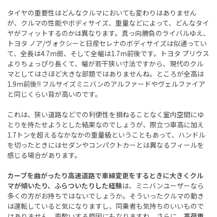
タイヤの重要性はどんなクルマにおいても変わりはありません
が、クルマの性能やボディサイズ、重量などによって、どんなタイ
ヤがフィットするのかは異なります。真っ向勝負のライバルゆえ、
トヨタ ノア/ヴォクシーと日産セレナのボディサイズは似通ってい
て、全長は4.7m弱、そして全幅は1.7m前後です。トヨタ プリウス
よりちょっぴり長くて、幅が若干狭い寸法ですから、現代のクル
マとしてはさほど大きな部類ではありませんね。ところが全高は
1.9m前後!! フルサイズミニバンのアルファードやヴェルファイア
と同じくらい背が高いのです。
これは、狭い道路などでの利便性を損ねることなく室内空間にゆ
とりを持たせようとした結果なのでしょうが、際立つ車高に加え
1.7トンを超えるなかなかの重量級ということもあって、ハンドル
を切ったときにはセダンやコンパクトカーとは異なるフィールを
感じる場合があります。
カーブを曲がったり高速道路で車線変更をするときに大きくクル
マが傾いたり、ふらついたりした経験
は、ミニバンユーザーなら
多くの方がお持ちではないでしょうか。そういったクルマの動き
は運転していると気になりますし、同乗者も気持ちのいいもので
はありません。車酔いする原因にもなりますね。さらに、
高荷重