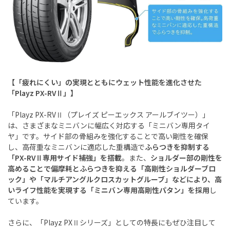
【「疲れにくい」の実現とともにウェット性能を進化させた
「Playz PX-RVⅡ」】
「Playz PX-RVⅡ（プレイズ ピーエックス アールブイツー）」
は、さまざまなミニバンに幅広く対応する「ミニバン専用タイ
ヤ」です。サイド部の骨組みを強化することで高い剛性を確保
し、高荷重なミニバンに適応した重構造で
ふらつきを抑制する
「PX-RVⅡ専用サイド補強」を搭載
。また、
ショルダー部の剛性を
高めることで偏摩耗とふらつきを抑える「高剛性ショルダーブロ
ック」や「マルチアングルクロスカットグルーブ」などにより、高
いライフ性能を実現する「ミニバン専用高剛性パタン」を採用
し
ています。
さらに、「Playz PXⅡシリーズ」としての特長にもぜひ注目して