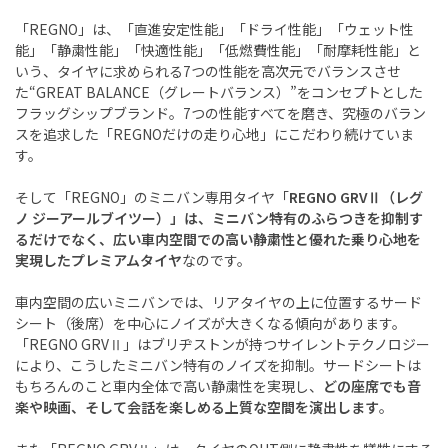
「REGNO」は、「直進安定性能」「ドライ性能」「ウェット性
能」「静粛性能」「快適性能」「低燃費性能」「耐摩耗性能」と
いう、タイヤに求められる7つの性能を高次元でバランスさせ
た“GREAT BALANCE（グレートバランス）”をコンセプトとした
フラッグシップブランド。7つの性能すべてを磨き、究極のバラン
スを追求した「REGNOだけの走り心地」にこだわり続けていま
す。
そして「REGNO」のミニバン専用タイヤ「
REGNO GRVⅡ（レグ
ノ ジーアールブイツー）」は、ミニバン特有のふらつきを抑制す
るだけでなく、広い車内空間での高い静粛性と優れた乗り心地を
実現したプレミアムタイヤ
なのです。
車内空間の広いミニバンでは、リアタイヤの上に位置するサード
シート（後席）を中心にノイズが大きくなる傾向があります。
「REGNO GRVⅡ」はブリヂストンが持つサイレントテクノロジー
により、こうしたミニバン特有のノイズを抑制。サードシートは
もちろんのこと車内全体で高い静粛性を実現し、
どの座席でも音
楽や映画、そして会話を楽しめる上質な空間を演出します
。