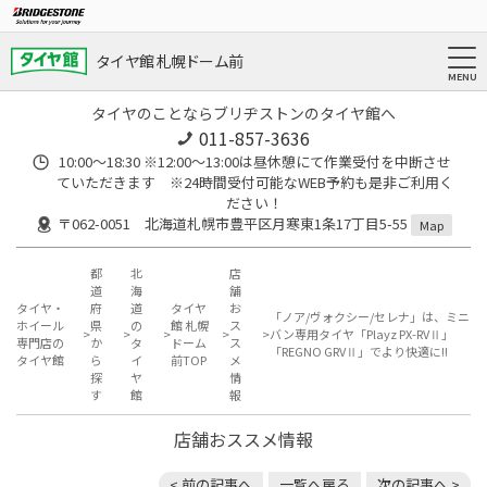
タイヤ館 札幌ドーム前
タイヤのことならブリヂストンのタイヤ館へ
011-857-3636
10:00～18:30 ※12:00～13:00は昼休憩にて作業受付を中断させ
ていただきます ※24時間受付可能なWEB予約も是非ご利用く
ださい！
〒062-0051 北海道札幌市豊平区月寒東1条17丁目5-55
Map
都
北
店
道
海
舗
タイヤ・
府
道
タイヤ
お
「ノア/ヴォクシー/セレナ」は、ミニ
ホイール
県
の
館 札幌
ス
バン専用タイヤ「Playz PX-RVⅡ」
専門店の
か
タ
ドーム
ス
「REGNO GRVⅡ」でより快適に!!
タイヤ館
ら
イ
前TOP
メ
探
ヤ
情
す
館
報
店舗おススメ情報
< 前の記事へ
一覧へ戻る
次の記事へ >