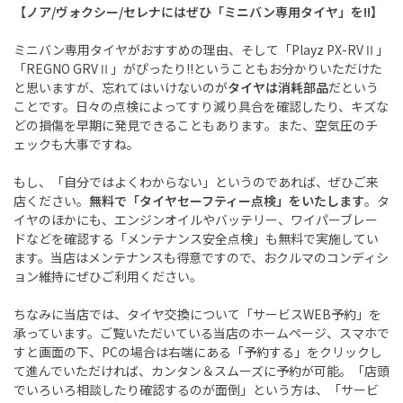
【ノア/ヴォクシー/セレナにはぜひ「ミニバン専用タイヤ」を!!】
ミニバン専用タイヤがおすすめの理由、そして「Playz PX-RVⅡ」
「REGNO GRVⅡ」がぴったり!!ということもお分かりいただけた
と思いますが、忘れてはいけないのが
タイヤは消耗部品
だという
ことです。日々の点検によってすり減り具合を確認したり、キズな
どの損傷を早期に発見できることもあります。また、空気圧のチ
ェックも大事ですね。
もし、「自分ではよくわからない」というのであれば、ぜひご来
店ください。
無料で「タイヤセーフティー点検」をいたします
。タ
イヤのほかにも、エンジンオイルやバッテリー、ワイパーブレー
ドなどを確認する「メンテナンス安全点検」も無料で実施してい
ます。当店はメンテナンスも得意ですので、おクルマのコンディシ
ョン維持にぜひご利用ください。
ちなみに当店では、タイヤ交換について「サービスWEB予約」を
承っています。ご覧いただいている当店のホームページ、スマホで
すと画面の下、PCの場合は右端にある「予約する」をクリックし
て進んでいただければ、カンタン＆スムーズに予約が可能。「店頭
でいろいろ相談したり確認するのが面倒」という方は、「サービ