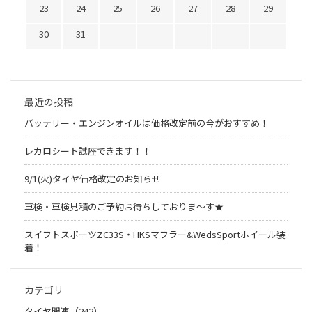
23
24
25
26
27
28
29
30
31
最近の投稿
バッテリー・エンジンオイルは価格改定前の今がおすすめ！
レカロシート試座できます！！
9/1(火)タイヤ価格改定のお知らせ
車検・車検見積のご予約お待ちしておりま～す★
スイフトスポーツZC33S・HKSマフラー&WedsSportホイール装
着！
カテゴリ
タイヤ関連（242）