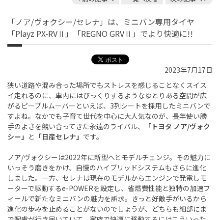
「ノア/ヴォクシー/セレナ」は、ミニバン専用タイヤ
「Playz PX-RVⅡ」「REGNO GRVⅡ」でより快適に!!
2023年7月17日
狭い道路や混み合った場所でもストレスを感じることなくスイス
イ走れるのに、車内にはびっくりするようなゆとりある空間が広
がるピープルムーバーといえば、3列シートを採用したミニバンで
すよね。なかでも子育て世代を中心に大人気なのが、長年使い勝
手のよさを競い合ってきた永遠のライバル、
「トヨタ ノア/ヴォク
シー」
と
「日産セレナ」
です。
ノア/ヴォクシーは2022年に新型へとモデルチェンジ。その魅力に
いっそう磨きをかけ、自慢のハイブリッドシステムもさらに進化
しました。一方、セレナは現在のモデルからエンジンで発電しモ
ーターで駆動するe-POWERを設定し、省燃費性能と独特の加速フ
ィールで新たなミニバンの魅力を訴求。きっと好敵手がいるから
進化の歩みを止めることがないのでしょうが、どちらも細部にま
で配慮が行き届いていて、家族で快適に移動するにはこういった