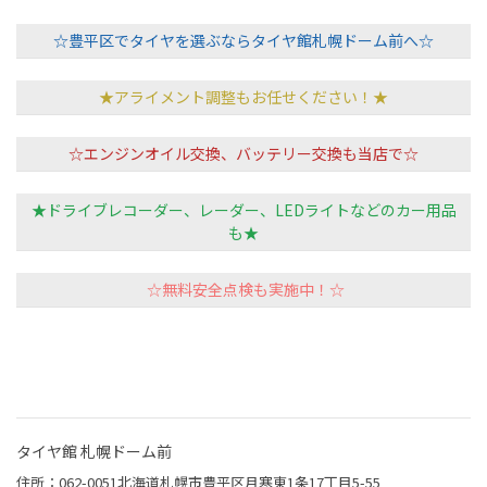
☆豊平区でタイヤを選ぶならタイヤ館札幌ドーム前へ☆
★アライメント調整もお任せください！★
☆エンジンオイル交換、バッテリー交換も当店で☆
★ドライブレコーダー、レーダー、LEDライトなどのカー用品
も★
☆無料安全点検も実施中！☆
タイヤ館 札幌ドーム前
住所：062-0051北海道札幌市豊平区月寒東1条17丁目5-55