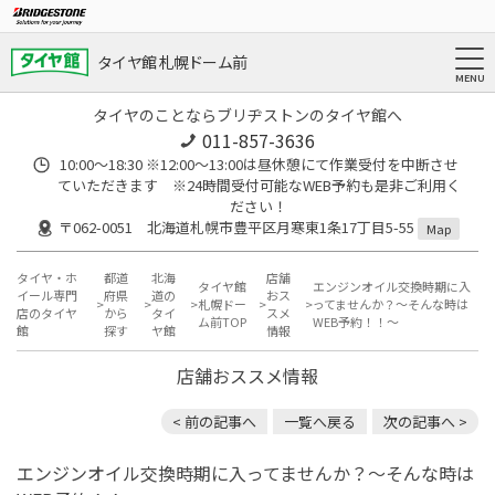
タイヤ館 札幌ドーム前
タイヤのことならブリヂストンのタイヤ館へ
011-857-3636
10:00～18:30 ※12:00～13:00は昼休憩にて作業受付を中断させ
ていただきます ※24時間受付可能なWEB予約も是非ご利用く
ださい！
〒062-0051 北海道札幌市豊平区月寒東1条17丁目5-55
Map
タイヤ・ホ
都道
北海
店舗
タイヤ館
エンジンオイル交換時期に入
イール専門
府県
道の
おス
札幌ドー
ってませんか？～そんな時は
店のタイヤ
から
タイ
スメ
ム前TOP
WEB予約！！～
館
探す
ヤ館
情報
店舗おススメ情報
< 前の記事へ
一覧へ戻る
次の記事へ >
エンジンオイル交換時期に入ってませんか？～そんな時は