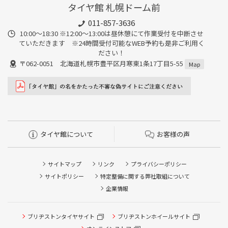
タイヤ館 札幌ドーム前
011-857-3636
10:00～18:30 ※12:00～13:00は昼休憩にて作業受付を中断させ
ていただきます ※24時間受付可能なWEB予約も是非ご利用く
ださい！
〒062-0051 北海道札幌市豊平区月寒東1条17丁目5-55
Map
タイヤ館について
お客様の声
サイトマップ
リンク
プライバシーポリシー
サイトポリシー
特定整備に関する弊社取組について
企業情報
タイヤ点検・安全点検/タイヤ履き替え/オイル交換/その他
ブリヂストンタイヤサイト
ブリヂストンホイールサイト
ピット作業の予約