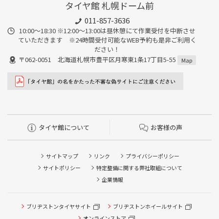
タイヤ館 札幌ドーム前
011-857-3636
10:00～18:30 ※12:00～13:00は昼休憩にて作業受付を中断させ
ていただきます ※24時間受付可能なWEB予約も是非ご利用く
ださい！
〒062-0051 北海道札幌市豊平区月寒東1条17丁目5-55
Map
タイヤ館について
お客様の声
サイトマップ
リンク
プライバシーポリシー
サイトポリシー
特定整備に関する弊社取組について
企業情報
タイヤ点検・安全点検/タイヤ履き替え/オイル交換/その他
ブリヂストンタイヤサイト
ブリヂストンホイールサイト
ピット作業の予約
オンラインストア