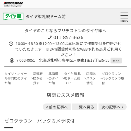
タイヤ館 札幌ドーム前
タイヤのことならブリヂストンのタイヤ館へ
011-857-3636
10:00～18:30 ※12:00～13:00は昼休憩にて作業受付を中断させ
ていただきます ※24時間受付可能なWEB予約も是非ご利用く
ださい！
〒062-0051 北海道札幌市豊平区月寒東1条17丁目5-55
Map
タイヤ・ホイー
都道府
北海道
タイヤ館 札
店舗お
ゼロクラウン
ル専門店のタイ
県から
のタイ
幌ドーム前
ススメ
バックカメラ取
ヤ館
探す
ヤ館
TOP
情報
付
店舗おススメ情報
< 前の記事へ
一覧へ戻る
次の記事へ >
ゼロクラウン バックカメラ取付