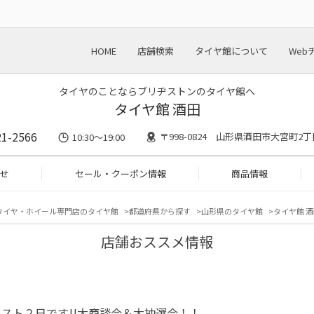
HOME
店舗検索
タイヤ館について
Web
タイヤのことならブリヂストンのタイヤ館へ
タイヤ館 酒田
21-2566
〒998-0824 山形県酒田市大宮町2丁
10:30～19:00
せ
セール・クーポン情報
商品情報
タイヤ・ホイール専門店のタイヤ館
都道府県から探す
山形県のタイヤ館
タイヤ館 酒
店舗おススメ情報
スト２日です!!大商談会＆大抽選会！！