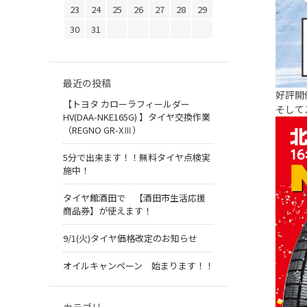
23
24
25
26
27
28
29
30
31
最近の投稿
好評開
【トヨタ カローラフィールダー
そして
HV(DAA-NKE165G) 】タイヤ交換作業
（REGNO GR-XⅢ）
5分で出来ます！！無料タイヤ点検実
施中！
タイヤ館酒田で 【酒田市生活応援
商品券】が使えます！
9/1(火)タイヤ価格改定のお知らせ
オイルキャンペーン 始まります！！