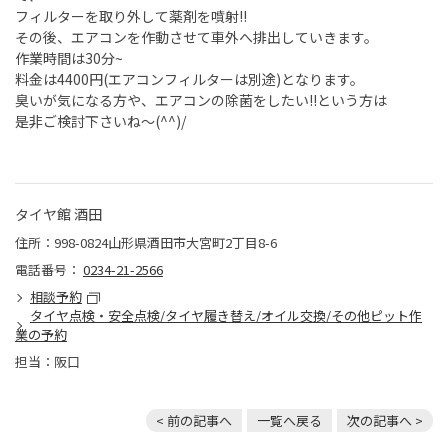
フィルターを取り外して薬剤を噴射!!
その後、エアコンを作動させて車外へ排出していきます。
作業時間は30分~
料金は4400円(エアコンフィルターは別途)となります。
臭いが気になる方や、エアコンの除菌をしたい!!という方は
是非ご検討下さいね～(^^)/
タイヤ館 酒田
住所：998-0824山形県酒田市大宮町2丁目8-6
電話番号：
0234-21-2566
相談予約
タイヤ点検・安全点検/タイヤ履き替え/オイル交換/その他ピット作
業の予約
担当：阪口
< 前の記事へ
一覧へ戻る
次の記事へ >