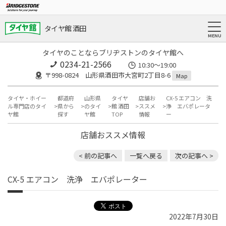
タイヤ館 酒田
タイヤのことならブリヂストンのタイヤ館へ
0234-21-2566
10:30～19:00
〒998-0824 山形県酒田市大宮町2丁目8-6
Map
タイヤ・ホイー
都道府
山形県
タイヤ
店舗お
CX-5 エアコン 洗
ル専門店のタイ
県から
のタイ
館 酒田
ススメ
浄 エバポレータ
ヤ館
探す
ヤ館
TOP
情報
ー
店舗おススメ情報
< 前の記事へ
一覧へ戻る
次の記事へ >
CX-5 エアコン 洗浄 エバポレーター
2022年7月30日