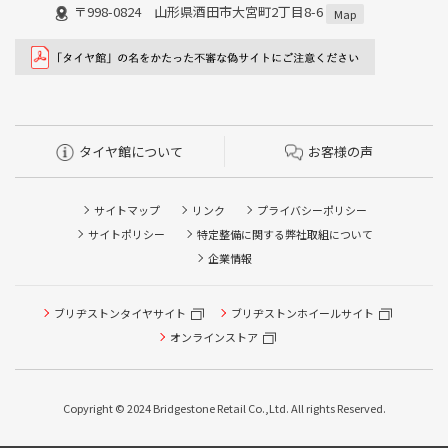
〒998-0824 山形県酒田市大宮町2丁目8-6
Map
タイヤ館について
お客様の声
サイトマップ
リンク
プライバシーポリシー
サイトポリシー
特定整備に関する弊社取組について
企業情報
タイヤ/サービスに関するご相談の予約
ブリヂストンタイヤサイト
ブリヂストンホイールサイト
タイヤ点検・安全点検/タイヤ履き替え/オイル交換/その他
ピット作業の予約
オンラインストア
クローク契約会員専用タイヤ履き替え※タイヤ履き替えを
希望のクローク契約会員の方はこちらを選択ください
Copyright © 2024 Bridgestone Retail Co.,Ltd. All rights Reserved.
本日のタイヤ履き替え順番待ち予約 ※クローク契約会員の
方はご利用いただけません