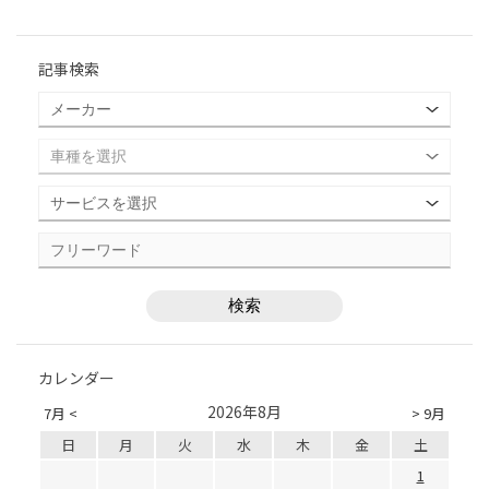
記事検索
カレンダー
2026年8月
7月 <
> 9月
日
月
火
水
木
金
土
1