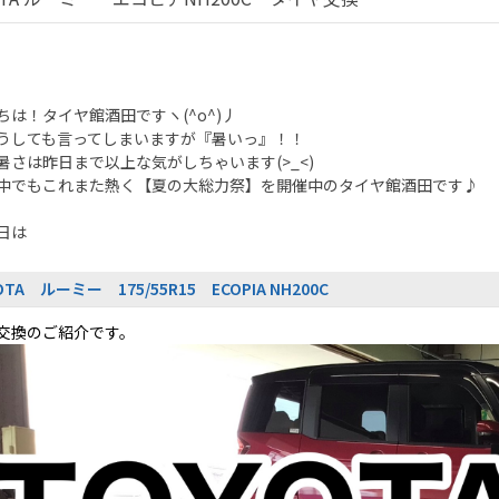
ちは！タイヤ館酒田ですヽ(^o^)丿
うしても言ってしまいますが『暑いっ』！！
暑さは昨日まで以上な気がしちゃいます(>_<)
中でもこれまた熱く【夏の大総力祭】を開催中のタイヤ館酒田です♪
日は
OTA ルーミー 175/55R15 ECOPIA NH200C
交換のご紹介です。