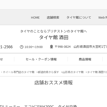
HOME
店舗検索
タイヤ館について
Web
タイヤのことならブリヂストンのタイヤ館へ
タイヤ館 酒田
21-2566
〒998-0824 山形県酒田市大宮町2丁
10:30～19:00
せ
セール・クーポン情報
商品情報
ヤ・ホイール専門店のタイヤ館
都道府県から探す
山形県のタイヤ館
タイヤ館 酒田TO
店舗おススメ情報
OTA ルーミー エコピアNH200C タイヤ交換