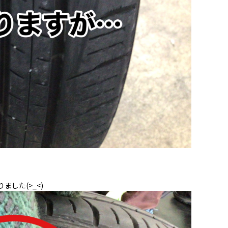
した(>_<)