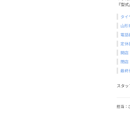
『型式
タイ
山形
電話番
定休
開店
閉店
最終
スタッ
担当：